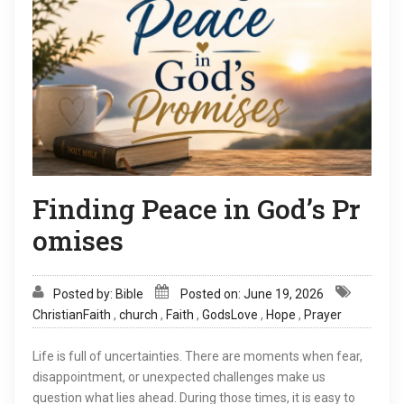
g
a
t
i
o
Finding Peace in God’s Pr
n
omises
Posted by: Bible
Posted on: June 19, 2026
ChristianFaith
,
church
,
Faith
,
GodsLove
,
Hope
,
Prayer
Life is full of uncertainties. There are moments when fear,
disappointment, or unexpected challenges make us
question what lies ahead. During those times, it is easy to