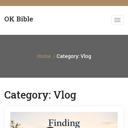
OK Bible
T
o
g
Home
Category:
Vlog
g
l
e
Category:
Vlog
n
a
v
i