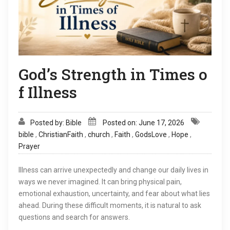
God’s Strength in Times o
f Illness
Posted by: Bible
Posted on: June 17, 2026
bible
,
ChristianFaith
,
church
,
Faith
,
GodsLove
,
Hope
,
Prayer
Illness can arrive unexpectedly and change our daily lives in
ways we never imagined. It can bring physical pain,
emotional exhaustion, uncertainty, and fear about what lies
ahead. During these difficult moments, it is natural to ask
questions and search for answers.