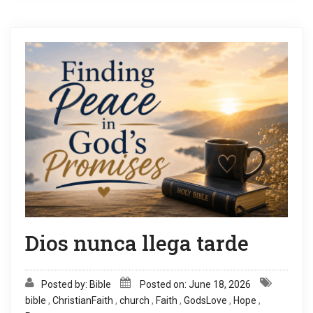
Dios nunca llega tarde
Posted by: Bible
Posted on: June 18, 2026
bible
,
ChristianFaith
,
church
,
Faith
,
GodsLove
,
Hope
,